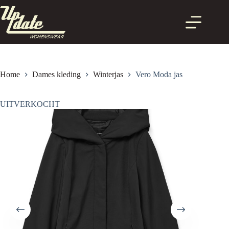
Ga
naar
de
inhoud
Home
Dames kleding
Winterjas
Vero Moda jas
UITVERKOCHT