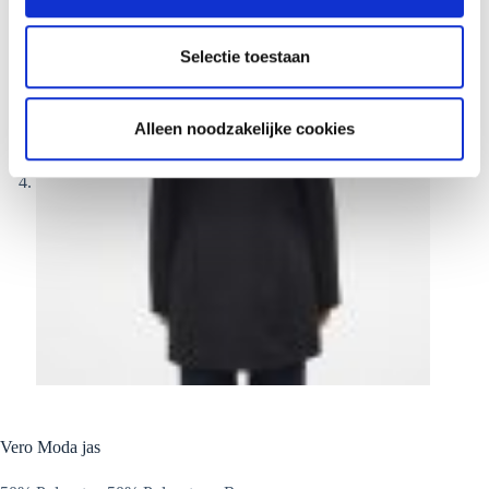
c
t
Selectie toestaan
i
e
Alleen noodzakelijke cookies
Vero Moda jas