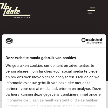
Ga
naar
de
inhoud
Jurk
Deze website maakt gebruik van cookies
We gebruiken cookies om content en advertenties te
personaliseren, om functies voor social media te bieden
en om ons websiteverkeer te analyseren. Ook delen we
informatie over uw gebruik van onze site met onze
partners voor social media, adverteren en analyse. Deze
partners kunnen deze gegevens combineren met andere
FILTER
informatie die u aan ze heeft verstrekt of die ze hebben
verzameld op basis van uw gebruik van hun services.