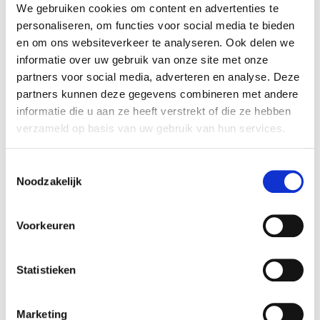
We gebruiken cookies om content en advertenties te
personaliseren, om functies voor social media te bieden
en om ons websiteverkeer te analyseren. Ook delen we
informatie over uw gebruik van onze site met onze
partners voor social media, adverteren en analyse. Deze
partners kunnen deze gegevens combineren met andere
informatie die u aan ze heeft verstrekt of die ze hebben
verzameld op basis van uw gebruik van hun services.
Vero Moda Stay Black
Vero Moda shirt l.mouw
T
Noodzakelijk
o
Dit
Dit
Opties
Opties
€
59.95
€
34.99
e
product
product
selecteren
selecteren
heeft
heeft
s
Voorkeuren
meerdere
meerdere
t
variaties.
variaties.
e
Deze
Deze
optie
optie
m
Statistieken
kan
kan
m
gekozen
gekozen
i
worden
worden
Marketing
op
op