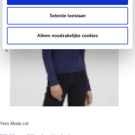
c
t
Selectie toestaan
i
e
Alleen noodzakelijke cookies
Vero Moda col