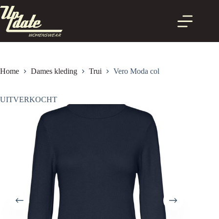
Ga
naar
de
inhoud
Home
Dames kleding
Trui
Vero Moda col
UITVERKOCHT