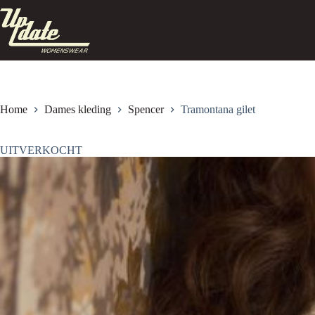
Ga
naar
de
inhoud
Home
Dames kleding
Spencer
Tramontana gilet
UITVERKOCHT