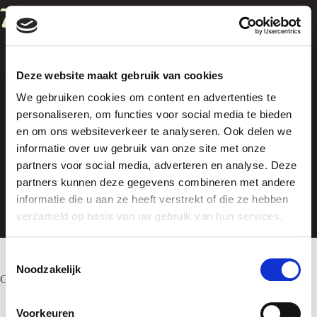
Ga
naar
de
inhoud
Deze website maakt gebruik van cookies
We gebruiken cookies om content en advertenties te
personaliseren, om functies voor social media te bieden
en om ons websiteverkeer te analyseren. Ook delen we
informatie over uw gebruik van onze site met onze
Spencer
partners voor social media, adverteren en analyse. Deze
partners kunnen deze gegevens combineren met andere
informatie die u aan ze heeft verstrekt of die ze hebben
verzameld op basis van uw gebruik van hun services.
T
Noodzakelijk
o
Geen producten gevonden die aan je selectie voldoen.
e
s
Voorkeuren