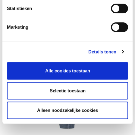
e
m
Statistieken
m
i
Marketing
n
g
s
Details tonen
s
e
l
Alle cookies toestaan
e
c
t
Selectie toestaan
i
e
Alleen noodzakelijke cookies