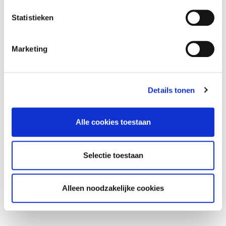
e
m
Statistieken
m
i
Marketing
n
g
s
Details tonen
s
e
l
Alle cookies toestaan
e
c
t
Selectie toestaan
i
e
Alleen noodzakelijke cookies