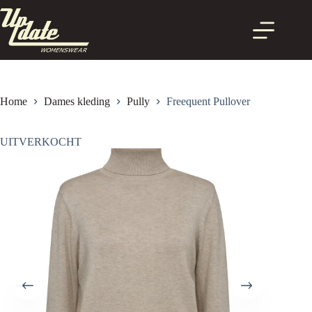
Ga
naar
de
inhoud
Home
Dames kleding
Pully
Freequent Pullover
UITVERKOCHT