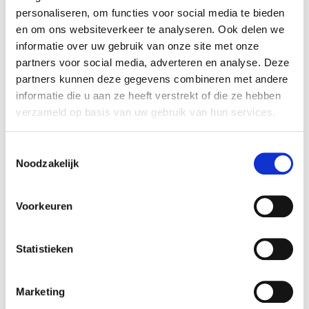
personaliseren, om functies voor social media te bieden
en om ons websiteverkeer te analyseren. Ook delen we
informatie over uw gebruik van onze site met onze
partners voor social media, adverteren en analyse. Deze
partners kunnen deze gegevens combineren met andere
informatie die u aan ze heeft verstrekt of die ze hebben
verzameld op basis van uw gebruik van hun services.
T
Noodzakelijk
o
e
s
Voorkeuren
t
e
m
Statistieken
m
i
Marketing
n