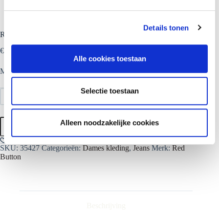
g
s
Details tonen
s
Red Button Jeans Dion
e
€
49.99
l
Alle cookies toestaan
e
Materiaal: 70% Katoen 28% Recycle Polyester 2% Elastan
c
t
Selectie toestaan
38/32
44/32
i
e
Red
Alleen noodzakelijke cookies
Toevoegen aan winkelwagen
Button
Jeans
Dion
SKU:
35427
Categorieën:
Dames kleding
,
Jeans
Merk:
Red
aantal
Button
Beschrijving