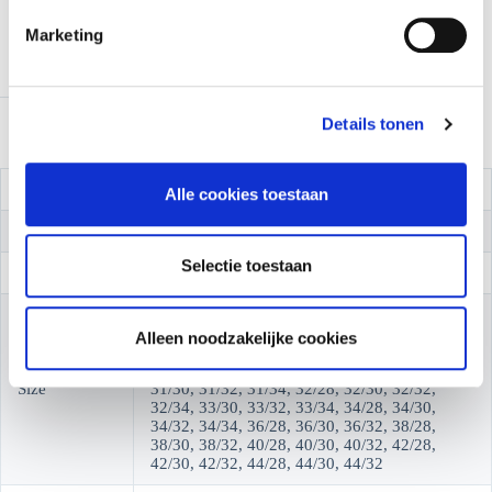
i
Marketing
n
Aanvullende informatie
g
s
Details tonen
s
e
l
Color
Blauw
Alle cookies toestaan
e
c
Supplier
Red Button
t
Selectie toestaan
Supplier_code
SRB4865 Dion
i
e
24/30, 24/32, 25/30, 25/32, 26/30, 26/32,
26/34, 27/28, 27/30, 27/32, 27/34, 28/28,
Alleen noodzakelijke cookies
28/30, 28/32, 28/34, 29/28, 29/30, 29/32,
29/34, 30/28, 30/30, 30/32, 30/34, 31/28,
Size
31/30, 31/32, 31/34, 32/28, 32/30, 32/32,
32/34, 33/30, 33/32, 33/34, 34/28, 34/30,
34/32, 34/34, 36/28, 36/30, 36/32, 38/28,
38/30, 38/32, 40/28, 40/30, 40/32, 42/28,
42/30, 42/32, 44/28, 44/30, 44/32