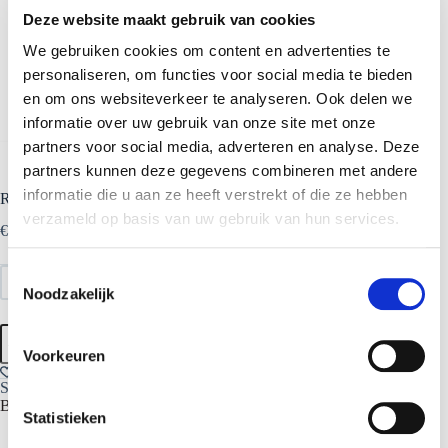
Deze website maakt gebruik van cookies
We gebruiken cookies om content en advertenties te
personaliseren, om functies voor social media te bieden
en om ons websiteverkeer te analyseren. Ook delen we
informatie over uw gebruik van onze site met onze
partners voor social media, adverteren en analyse. Deze
partners kunnen deze gegevens combineren met andere
informatie die u aan ze heeft verstrekt of die ze hebben
Red Button Dion Jeans
verzameld op basis van uw gebruik van hun services.
€
49.99
T
44/32
Noodzakelijk
o
e
Red
Toevoegen aan winkelwagen
s
Button
Voorkeuren
Dion
t
Jeans
SKU:
36122
Categorieën:
Dames kleding
,
Jeans
Merk:
Red
e
aantal
Button
m
Statistieken
m