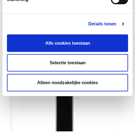
n
g
s
Details tonen
s
e
l
Alle cookies toestaan
e
c
t
Selectie toestaan
i
e
Alleen noodzakelijke cookies