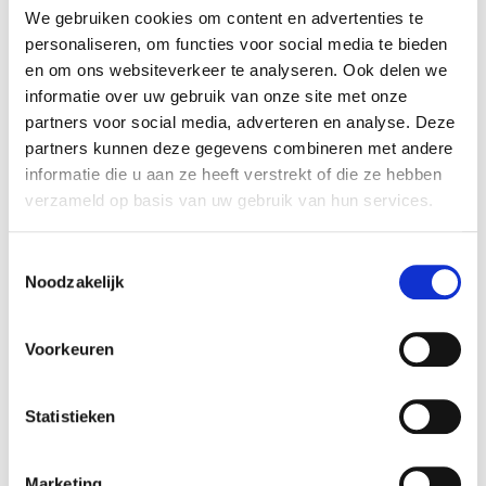
We gebruiken cookies om content en advertenties te
personaliseren, om functies voor social media te bieden
en om ons websiteverkeer te analyseren. Ook delen we
informatie over uw gebruik van onze site met onze
partners voor social media, adverteren en analyse. Deze
partners kunnen deze gegevens combineren met andere
informatie die u aan ze heeft verstrekt of die ze hebben
verzameld op basis van uw gebruik van hun services.
T
Noodzakelijk
o
e
s
Voorkeuren
t
e
m
Statistieken
m
i
Marketing