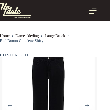
Ga
naar
de
inhoud
Home
Dames kleding
Lange Broek
Red Button Claudette Shiny
UITVERKOCHT