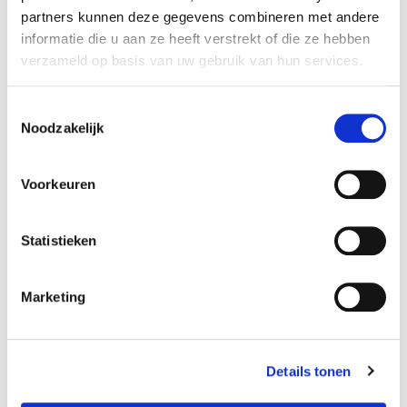
partners kunnen deze gegevens combineren met andere
informatie die u aan ze heeft verstrekt of die ze hebben
verzameld op basis van uw gebruik van hun services.
T
Noodzakelijk
o
e
s
Voorkeuren
t
e
m
Statistieken
m
i
Marketing
n
g
s
Details tonen
s
e