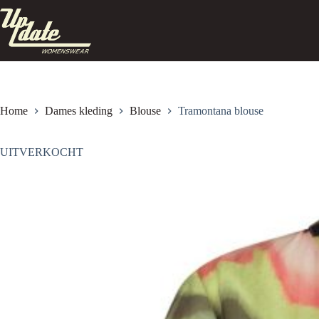
Ga
naar
de
inhoud
Home
Dames kleding
Blouse
Tramontana blouse
UITVERKOCHT