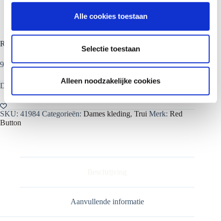
l
Alle cookies toestaan
e
c
Red Button trui
t
Selectie toestaan
i
90% acryl 10% wol
e
Alleen noodzakelijke cookies
Dit product is nu niet op voorraad en niet beschikbaar.
SKU:
41984
Categorieën:
Dames kleding
,
Trui
Merk:
Red
Button
Beschrijving
Aanvullende informatie