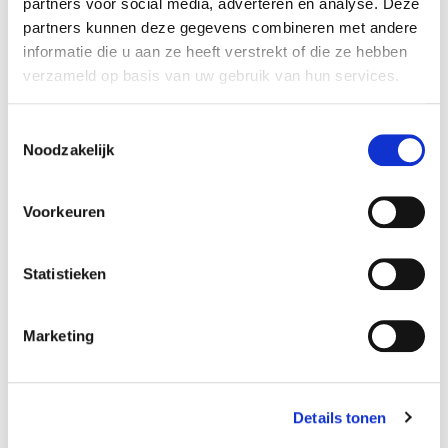
partners voor social media, adverteren en analyse. Deze
partners kunnen deze gegevens combineren met andere
informatie die u aan ze heeft verstrekt of die ze hebben
verzameld op basis van uw gebruik van hun services.
T
Noodzakelijk
o
e
s
Voorkeuren
t
e
m
Statistieken
m
i
Marketing
n
g
s
Details tonen
s
e