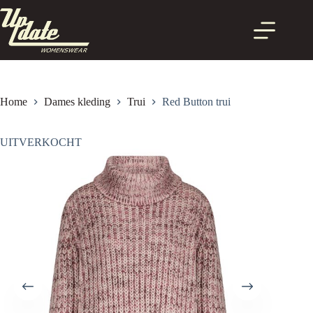
Ga
naar
de
inhoud
Home
Dames kleding
Trui
Red Button trui
UITVERKOCHT