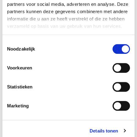
partners voor social media, adverteren en analyse. Deze
partners kunnen deze gegevens combineren met andere
informatie die u aan ze heeft verstrekt of die ze hebben
verzameld op basis van uw gebruik van hun services.
T
Noodzakelijk
o
e
s
Voorkeuren
t
e
m
Statistieken
m
i
Marketing
n
g
s
Details tonen
s