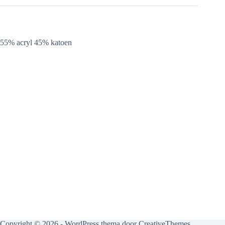
55% acryl 45% katoen
Copyright © 2026 - WordPress thema door
CreativeThemes