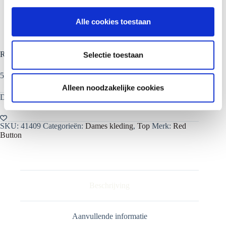
e
l
Alle cookies toestaan
e
c
t
Red Button Top Sweet Pointellr
Selectie toestaan
i
e
55% acryl 45% katoen
Alleen noodzakelijke cookies
Dit product is nu niet op voorraad en niet beschikbaar.
SKU:
41409
Categorieën:
Dames kleding
,
Top
Merk:
Red
Button
Beschrijving
Aanvullende informatie