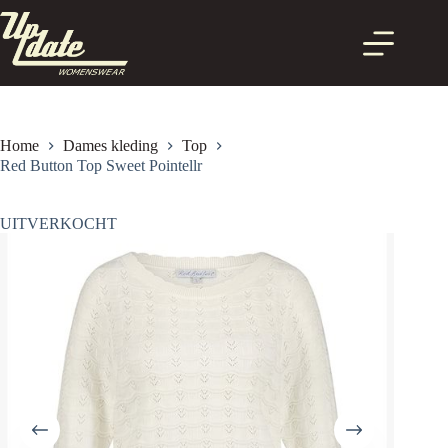
Ga
naar
de
inhoud
Home
Dames kleding
Top
Red Button Top Sweet Pointellr
UITVERKOCHT