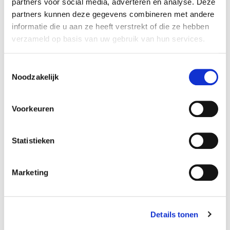
partners voor social media, adverteren en analyse. Deze
partners kunnen deze gegevens combineren met andere
informatie die u aan ze heeft verstrekt of die ze hebben
verzameld op basis van uw gebruik van hun services.
T
Noodzakelijk
o
e
s
Voorkeuren
t
e
m
Statistieken
m
i
Marketing
n
g
s
Details tonen
s
e