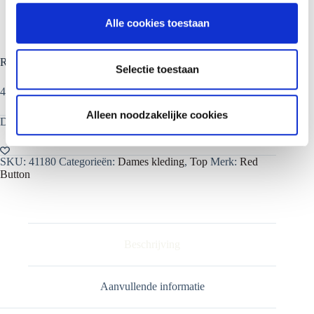
l
Alle cookies toestaan
e
c
Red Button top
t
Selectie toestaan
i
47% ramie , 38% katoen , 15% metalic garen
e
Alleen noodzakelijke cookies
Dit product is nu niet op voorraad en niet beschikbaar.
SKU:
41180
Categorieën:
Dames kleding
,
Top
Merk:
Red
Button
Beschrijving
Aanvullende informatie