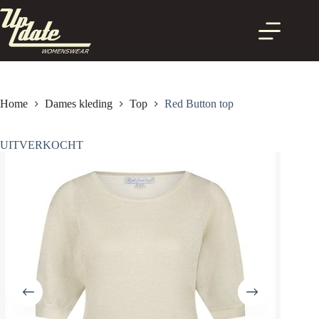
Ga
naar
de
inhoud
Home
Dames kleding
Top
Red Button top
UITVERKOCHT