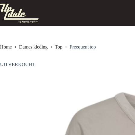
Ga
naar
de
inhoud
Home
Dames kleding
Top
Freequent top
UITVERKOCHT