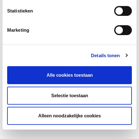
e
m
Statistieken
m
i
Marketing
n
g
s
Details tonen
s
e
l
Alle cookies toestaan
e
c
t
Selectie toestaan
i
e
Alleen noodzakelijke cookies