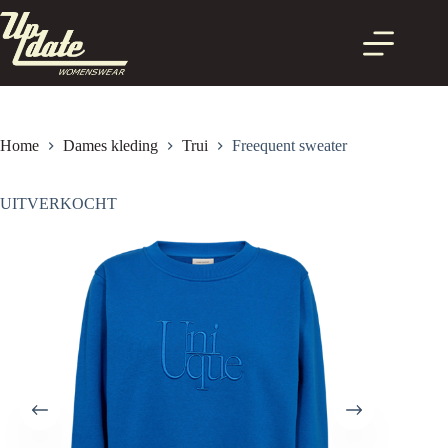
Ga
naar
de
inhoud
Home
Dames kleding
Trui
Freequent sweater
UITVERKOCHT