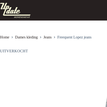
Ga
naar
de
inhoud
Home
Dames kleding
Jeans
Freequent Lopez jeans
UITVERKOCHT