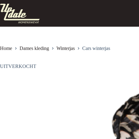
Ga
naar
de
inhoud
Home
Dames kleding
Winterjas
Cars winterjas
UITVERKOCHT