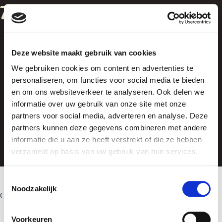
Ga
naar
de
inhoud
Deze website maakt gebruik van cookies
We gebruiken cookies om content en advertenties te
personaliseren, om functies voor social media te bieden
en om ons websiteverkeer te analyseren. Ook delen we
informatie over uw gebruik van onze site met onze
Singlet
partners voor social media, adverteren en analyse. Deze
partners kunnen deze gegevens combineren met andere
informatie die u aan ze heeft verstrekt of die ze hebben
verzameld op basis van uw gebruik van hun services.
T
Noodzakelijk
o
Geen producten gevonden die aan je selectie voldoen.
e
s
Voorkeuren