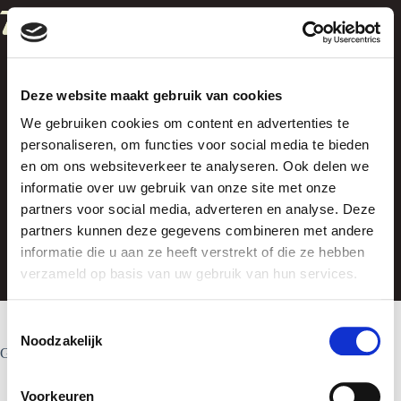
Ga
naar
de
inhoud
Deze website maakt gebruik van cookies
We gebruiken cookies om content en advertenties te
personaliseren, om functies voor social media te bieden
en om ons websiteverkeer te analyseren. Ook delen we
informatie over uw gebruik van onze site met onze
Broek
partners voor social media, adverteren en analyse. Deze
partners kunnen deze gegevens combineren met andere
informatie die u aan ze heeft verstrekt of die ze hebben
verzameld op basis van uw gebruik van hun services.
T
Noodzakelijk
o
Geen producten gevonden die aan je selectie voldoen.
e
s
Voorkeuren